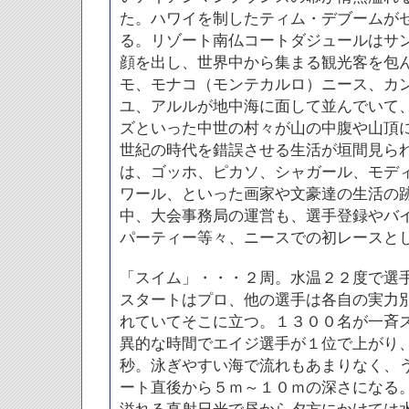
た。ハワイを制したティム・デブームが
る。リゾート南仏コートダジュールはサ
顔を出し、世界中から集まる観光客を包
モ、モナコ（モンテカルロ）ニース、カ
ユ、アルルが地中海に面して並んでいて
ズといった中世の村々が山の中腹や山頂
世紀の時代を錯誤させる生活が垣間見ら
は、ゴッホ、ピカソ、シャガール、モデ
ワール、といった画家や文豪達の生活の
中、大会事務局の運営も、選手登録やバ
パーティー等々、ニースでの初レースと
「スイム」・・・２周。水温２２度で選
スタートはプロ、他の選手は各自の実力
れていてそこに立つ。１３００名が一斉
異的な時間でエイジ選手が１位で上がり
秒。泳ぎやすい海で流れもあまりなく、
ート直後から５ｍ～１０ｍの深さになる