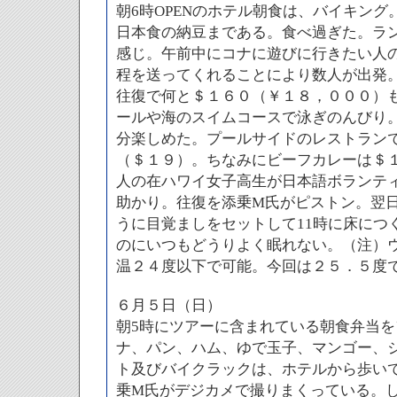
朝6時OPENのホテル朝食は、バイキング
日本食の納豆まである。食べ過ぎた。ラ
感じ。午前中にコナに遊びに行きたい人の
程を送ってくれることにより数人が出発
往復で何と＄１６０（￥１８，０００）
ールや海のスイムコースで泳ぎのんびり
分楽しめた。プールサイドのレストラン
（＄１９）。ちなみにビーフカレーは＄
人の在ハワイ女子高生が日本語ボランテ
助かり。往復を添乗M氏がピストン。翌
うに目覚ましをセットして11時に床につ
のにいつもどうりよく眠れない。（注）
温２４度以下で可能。今回は２５．５度
６月５日（日）
朝5時にツアーに含まれている朝食弁当
ナ、パン、ハム、ゆで玉子、マンゴー、
ト及びバイクラックは、ホテルから歩い
乗M氏がデジカメで撮りまくっている。