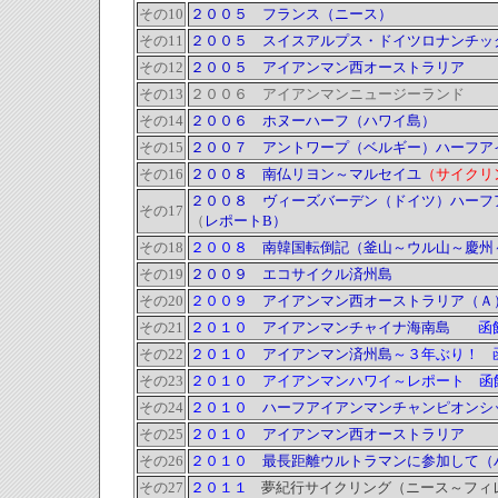
その10
２００５ フランス（ニース）
その11
２００５ スイスアルプス・ドイツロナンチッ
その12
２００５ アイアンマン西オーストラリア
その13
２００６ アイアンマンニュージーランド
その14
２００６ ホヌーハーフ（ハワイ島）
その15
２００７ アントワープ（ベルギー）ハーフア
その16
２００８ 南仏リヨン～マルセイユ
（サイクリ
２００８ ヴィーズバーデン（ドイツ）ハーフ
その17
（
レポートB）
その18
２００８
南韓国転倒記（釜山～ウル山～慶州
その19
２００９ エコサイクル済州島
その20
２００９
アイアンマン西オーストラリア（Ａ
その21
２０１０
アイアンマンチャイナ海南島
函館
その22
２０１０
アイアンマン済州島
～３年ぶり！
その23
２０１０ アイアンマンハワイ～レポート
その24
２０１０
ハーフアイアンマンチャンピオンシ
その25
２０１０
アイアンマン西オーストラリア
その26
２０１０
最長距離ウルトラマンに参加して（
その27
２０１１
夢紀行サイクリング（ニース～フィ