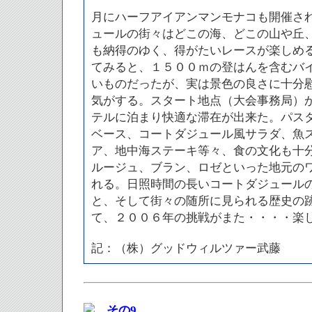
月にハーフアイアンマンモナコも開催さ
ュールの街々はどこの海、どこの山や丘
も納得のゆく、得がたいレースが楽しめ
てみると、１５００ｍの登はんを含むバ
いものだったが、実は景色の良さに十分
気がする。スタート地点（大会事務局）
テルに泊まり快適な滞在が出来た。パス
ベース、コートダジュール風サラダ、魚
ア、地中海ステーキ等々、食の文化も十
ルージュ、ブラン、ロゼといった地元の
れる。日照時間の長いコートダジュール
と、そして街々の随所に見られる歴史の
て、２００６年の挑戦がまた・・・・楽
記：（株）グッドウィルツァー武藤
その9