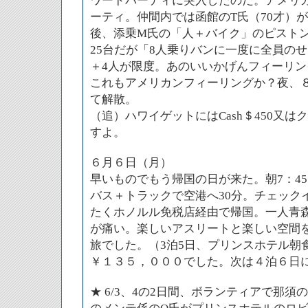
ワードパーティに突入したのだ。アメリ
ーティ。仲間内では函館のT氏（70才）が
後、添乗M氏の「人＋バイク」のピストン
25台だが「8人乗りバンに一度に全員の
＋4人が限度。あのいいかげんフィーリ
これもアメリカンフィーリングか？夜、
て解散。
（追）ハワイゲットにはCash＄450又
すよ。
６月６日（月）
早いものでもう帰国の日が来た。朝7：45
バス＋トラックで空港へ30分。チェック
たくホノルル免税店経由で帰国。一人青
が痛い。楽しいアスリートと楽しい空間
旅でした。（3泊5日、プリンスホテル朝
￥１３５，０００でした。次は４泊６日
★ 6/3、4の2日間、ボランティアで那