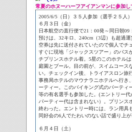
常夏のホヌーハーフアイアンマンに参加し
2005/6/5（日）３５人参加（選手２５人
６月３日（金）
日本航空の直行便で21：00発～同日朝0
預けは、32キロ、240cm（3辺）も超
空券は先に送付されていたので個人でチ
すぐに現地「ジャックスツアー」のバスが
チプリンスホテル着。5星のこのホテルは
庭園とプール。目の前が、スイムコース
い。チェックイン後、トライアスロン旅
事務局ホテルのマウナラニホテルへ行き
ーティー。このバイキング式のパーティ
等の有名選手も参加した。(エントリー代
パーティー代は含まれない）。プリンス
終わった。エントリー時には、ラン用具
同好会の6人でたわいのない話で盛り上が
６月４日（土）