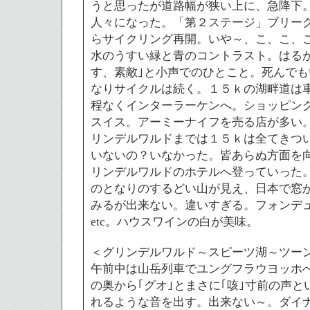
うと思ったが道路幅が狭い上に、急降下
人々になった。「第２ステージ」ブリー
らサイクリング再開。いや～、こ、こ、
水のうすい緑と青のコントラスト。はる
す、素敵｣と小声でのひとこと。死んで
なりサイクルは続く。１５ｋの湖畔道は
程なくインターラーケンへ。ショッピン
スイス。アーミーナイフを売る店が多い
リンデルワルドまでは１５ｋは全てきつ
いないの？いなかった。皆あらぬ方面を
リンデルワルドのホテルへ登っていった
のとなりのするどい山が見え、日本で窓
みるが出来ない。違いすぎる。フォンデ
etc。ハウスワインの白が美味。
＜グリンデルワルド～スピーツ湖～ツー
午前中は山岳列車でユングフラウヨッホへ
の奥から｢グオ｣とまさに｢咳｣寸前の声
れるような音を出す。出来ない～。ダイ