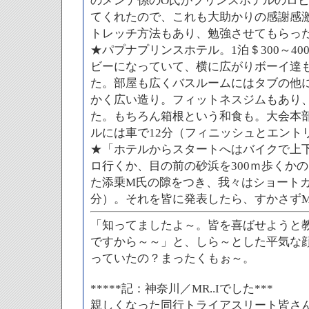
のメンテ係のO氏がプリンスホテルのロ
てくれたので、これも大助かりの感謝感
トレッチ方法もあり、勉強させてもらっ
★パプナプリンスホテル。1泊＄300～40
ビーになっていて、横に広がりボーイ達
た。部屋も広くバスルームにはタブの他
かく広い造り。フィットネスジムもあり
た。もちろん箱根という和食も。大会本
ルには車で12分（フィニッシュとエント
★「ホテルからスタートへはバイクで上
ロ行くか、目の前の砂浜を300ｍ歩くか
た添乗M氏の隙をつき、我々はショートカ
分）。それを皆に発表したら、すかさず
「知ってましたよ～。皆を喜ばせようと
ですから～～」と、しら～とした平気な
っていたの？まったくもぉ～。
*****記：神奈川／MR..Iでした***
親しくなった同行トライアスリート皆さ