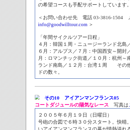
の希望コースも手配サポートしています
＜お問い合わせ先 電話 03-3816-1504
info@goodwilltour.com
＞
「年間サイクルツアー日程」
４月：韓国１周・ニュージーランド北島
６月：アルプス／７月：中国西安～開封
月：ロマンチック街道／１０月：杭州～
ランド南島／１２月：台湾１周 その他
ドの数々。
その10 アイアンマンフランス05
コートダジュールの陽気なレース
写真は
２００５年６月１９日（日曜日）
号砲の合図で６時３０分スタート。快晴
いアイアンマンフランスの幕が情熱溢れ