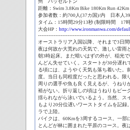
州 バッセルトン
距離：Swim 3.8Km Bike 180Km Run 42Km
参加者数：約700人(37カ国)/内 日本人3
タイム：15時間29分13秒 (制限時間 17時
大会HP：
http://www.ironmanwa.com/defaul
----------------------------------------------------
オーストラリア入国以降、それまで3日
夜は何故か大荒れの天気で、激しい雷雨
朝3時起床。まだ暗いはずの外が、稲光
んどん失せていく。スタートが30分遅れ
る頃には、ようやく天気も落ち着いた。前
度。当日も同程度だったと思われる。限
周りの選手や魚も良く見えるが、うねり
裕がない。折り返しの頃はうねりもピー
揺られながら泳いでいるよう。当然、ス
もより20分位遅いワーストタイムを記録。
ラで上陸。
バイクは、60Kmを3周するコース。一
とんどが林に囲まれた平原のコース。夜