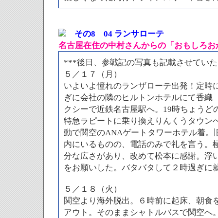
その8 04 ランサローテ
名古屋在住の中村さんからの「おもしろお
***後日、参戦記の写真も記載させていた
５／１７（月）
いよいよ憧れのランザローテ出発！定時に
ぎに会社の隣のヒルトンホテルにて香織
クシーで近鉄名古屋駅へ。19時ちょうど
特急ラピートに乗り換えりんくうタウン
動で関空のANAゲートタワーホテル着。
内にいるものの、電話のみで礼を言う。
分な広さがあり、改めて松本に感謝。浮い
をお願いした。バタバタして２時過ぎに
５／１８（火）
関空より海外脱出。６時前に起床、朝食
アウト。そのままシャトルバスで関空へ