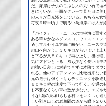
溢れる直射日光で昼から夕方にかけては
だ。海岸は子供のこぶし大の丸い石で埋
きにくいが、一面がグレーで見た目に美
の人々が日光浴をしている。もちろん女
毎夜９時半頃まで明るい為海岸には人が
「バイク」・・・ニースの地中海に面す
ある華やかなネグレスコ、ウエストエン
過しマルセイユ方面に向かい、ニース空
の山へ向かう。３０キロからいよいよ上
と下るが又５０キロで再び上り。後は軽
気にズドンと下る。風も少なく長い山中
の強い日差しに対処できずに木陰でダウ
れる。他のアイアンマンに比較出来ない
元の選手は強く下りもテクニックを駆逐
６０キロ程の速度で下って行く。交通の
も不要なくらい車の数が少ない。エズや
うな｢鷹の巣城｣らしき村々をいくつか通
しい剥き出しの岩肌間の道から眼下２０