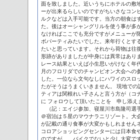
面を致しました。近いうちにホテルの敷
ーが出来るらしいのですがちいさなコン
ルクなどは入手可能です。当方の朝食は
た。後はオーシャングリルを使う事が多
なければここでも充分ですがメニューが
ボパーティみたいでした。来年行くとす
たいと思っています。それから荷物は往
形跡がありましたが中身には異常はあり
レース結果といえば小生思いがけなく年
月のフロリダでのチャンピオン大会への
した。一位なら文句なしにハワイのスロ
たがそうはうまくいきません。 現地での
ティアは関根れい子さんと言う方が（コ
に フォロウして頂いたことを 申し添え
（記：エイジ参加、寝屋川市島隆司選
＠宿泊は５星のマウナラニリゾート。大
が記載の通り食事が大変かもしれません
コロアショッピングセンターには日本食
のですが…、バイクでないと少し大変で