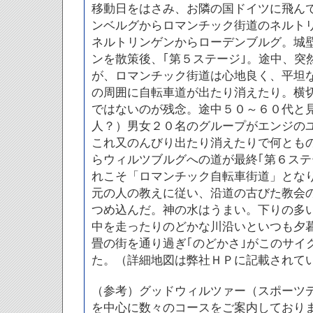
移動日をはさみ、お隣の国ドイツに飛ん
ンベルグからロマンチック街道のネルト
ネルトリンゲンからローデンブルグ。城
ンを散策後、｢第５ステージ｣。途中、突
が、ロマンチック街道は心地良く、平坦
の周囲に自転車道が出たり消えたり。横
ではないのが残念。途中５０～６０代と
人？）男女２０名のグループがエンジの
これ又のんびり出たり消えたりで何ともの
らウィルツブルグへの道が最終｢第６ステ
れこそ「ロマンチック自転車街道」とな
元の人の教えに従い、沿道の古びた教会
つめ込んだ。神の水はうまい。下りの多
中を走ったりのどかな川沿いといつも夕
畳の街を通り過ぎ｢のどかさ｣がこのサイ
た。（詳細地図は弊社ＨＰに記載されて
（参考）グッドウィルツァー（スポーツ
を中心に数々のコースをご案内しており