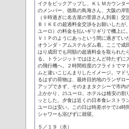
イクをピックアップし、ＫＬＭカウンタ
のメンバー、徳島の鳥海さん、大阪の岸
（９時過ぎに名古屋の菅原さん到着）交
ＢＩＫＥの超過料金交渉をお願いしたが、
ユーロ）の料金を払いギリギリで機上に
ＶＩＰのようにあっという間に過ぎていた
オランダ・アムステルダム着。ここで成
はり成田でも同額の超過料金を取られた
る。トランジットではほとんど待たずに
の飛行機へ。２時間程度のフライトでマ
ムと違いこじんまりしたイメージ。マド
るはずの荷物は、最終目的地のランザロ
アップできず、そのままタクシーで市内の
上かかり、25ユーロ。ホテルは格安の割
ッとした。夕食は近くの日本食レストラン
ユーロは安い。この日は時差ボケで24時
シャワーも浴びずに就寝。
５／１９（水）