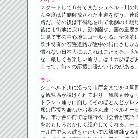
バイク
スタートして５分でまたシュヘルド川の
ん今度は片側解放された車道を使う。速
路だ。その後は市街地を出て北側の工場
後に市街地に戻り、動物園や、国の重要
に見て市の中心地にゴールする。全体的
欧州特有の石畳道路が途中の街にさしか
慣れない日本人にはこれはこたえる。腕
な「厳しくも楽しい通り」は４カ所ほど
よって、街々の応援は暖かいものがある
ラン
シュヘルド川に沿って市庁舎までを４周
な観覧席が設けられており、観衆も鈴な
トラン（通りに面してそのほとんどがレ
席は応援を兼ねたお客さん達（ベルギー
席。市庁舎の前では進行役司会者が英語
をおもしろおかしく紹介してくれる。チ
ール前で大太鼓をたたいて民族舞踊なる