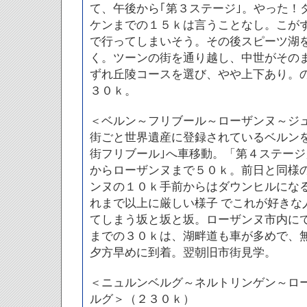
て、午後から｢第３ステージ｣。やった！
ケンまでの１５ｋは言うことなし。こが
で行ってしまいそう。その後スピーツ湖
く。ツーンの街を通り越し、中世がその
ずれ丘陵コースを選び、やや上下あり。
３０ｋ。
＜ベルン～フリブール～ローザンヌ～ジ
街ごと世界遺産に登録されているベルン
街フリブール｣へ車移動。「第４ステー
からローザンヌまで５０ｋ。前日と同様
ンヌの１０ｋ手前からはダウンヒルにな
れまで以上に厳しい様子 でこれが好きな
てしまう坂と坂と坂。ローザンヌ市内に
までの３０ｋは、湖畔道も車が多めで、
夕方早めに到着。翌朝旧市街見学。
＜ニュルンベルグ～ネルトリンゲン～ロ
ルグ＞（２３０ｋ）