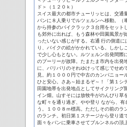
＜チューリッヒ～ルツェルン～インター
ド＞（１２０ｋ）
スイス最大の都市チューリッヒは、交通
バンに８人乗りでルツェルンへ移動。（
から持参のバイクラック３台用をセット
も郊外に出れば、もう森林や田園風景が
ったいない感じがする。右通 行の側道に
り、バイクの絵がかかれている。しかし
で少し心もとない。ルツェルン出発間際
のプーリーが故障。たまたま市内を出発
に、バリバリのそれゆけって感じでせめ
見。約１０００円で中古のカンパニョー
ひと安心。さあ～始まるぞ～！「第１シ
田園地帯を出発地点としてサイクリング
イン畑。山すそには放牧牛がのんびり草
な町々を通り過ぎ、やや登り ながら、有
う。１００８ｍ標高。ただしその前のラ
のランチ。初日第１ステージから登り道
面々をバンに乗車させてブルンネルの頂