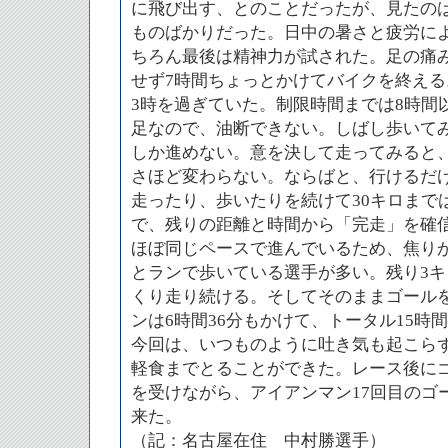
に飛び出す、とのことだったが、見たの
ものばかりだった。日中の暑さと疲労に
ちろん最後は精神力が試された。足の痛
せず7時間ちょっとかけてバイクを終え
3時を過ぎていた。制限時間までは8時間
足なので、油断できない。しばし歩いてみ
しか進めない。意を決して走ってみると
さほど変わらない。ならばと、行けるだ
走ったり、歩いたりを続けて30キロまで
で、残りの距離と時間から「完走」を確
ほぼ同じペースで進んでいるため、焦り
とランで歩いている選手が多い。残り3キ
くり走り続ける。そしてそのままゴール
ンは6時間36分もかけて、トータル15時間
今回は、いつものように吐き気も起こら
軽食までとることができた。レース後に
を受けながら、アイアンマン17回目のゴ
来た。
（記：名古屋在住 中村勝選手）