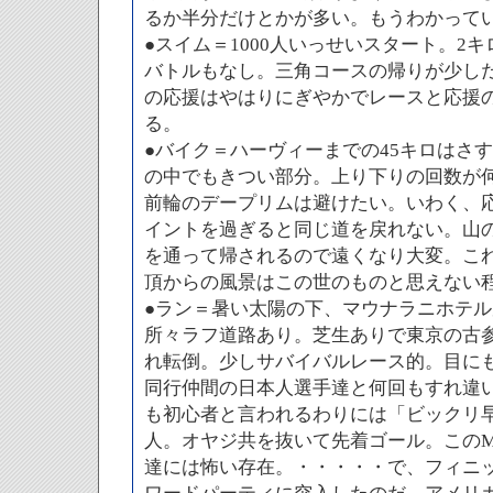
るか半分だけとかが多い。もうわかって
●スイム＝1000人いっせいスタート。2
バトルもなし。三角コースの帰りが少し
の応援はやはりにぎやかでレースと応援の空
る。
●バイク＝ハーヴィーまでの45キロはさ
の中でもきつい部分。上り下りの回数が
前輪のデープリムは避けたい。いわく、
イントを過ぎると同じ道を戻れない。山
を通って帰されるので遠くなり大変。こ
頂からの風景はこの世のものと思えない
●ラン＝暑い太陽の下、マウナラニホテ
所々ラフ道路あり。芝生ありで東京の古
れ転倒。少しサバイバルレース的。目に
同行仲間の日本人選手達と何回もすれ違
も初心者と言われるわりには「ビックリ
人。オヤジ共を抜いて先着ゴール。このM
達には怖い存在。・・・・・で、フィニ