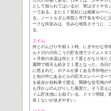
万人の古都である。日本では「少年ネロ
として知られてはいるが、実はダイヤモ
一である。また１７世紀には画家ルーベ
る。ノートルダム寺院と市庁舎を中心に
ークな街並みは、住み心地良さそうに、
る。
スイム
何とのんびり午前１１時。にぎやかな市
ルド川の川向こうの貯水池でスイム１９
ヶ月前の水温は何と１７度とかなり冷た
週間で晴天も続き２１度となった。当日
に恵まれた。ホテルが多くある市街地か
と街の中にあるビルの巨大エレベーター
を徒歩か自転車で渡る。閑静な住宅地の
も浮かぶのんびりした風景だ。そう言え
イム貯水池にも似ている。ドイツ同様、透
良くないが泳ぎやすい。