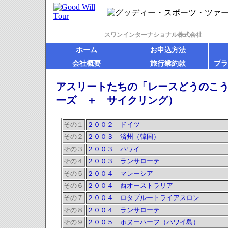
スワンインターナショナル株式会社
ホーム
お申込方法
会社概要
旅行業約款
プラ
アスリートたちの「レースどうのこ
ーズ ＋ サイクリング）
その１
２００２ ドイツ
その２
２００３ 済州（韓国）
その３
２００３ ハワイ
その４
２００３ ランサローテ
その５
２００４ マレーシア
その６
２００４ 西オーストラリア
その７
２００４ ロタブルートライアスロン
その８
２００４ ランサローテ
その９
２００５ ホヌーハーフ（ハワイ島）