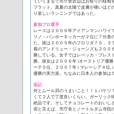
ていてまるで市庁舎近辺はお祭りの様相
フラット。真夏の太陽で皮膚が痛いほど
り楽しいランニングではあった。
参加プロ選手
レースは２００６年アイアンマンハワイ
リノ・バンホーネッカーが２位に７分差
た。彼は２００５年のフロリダ７０．３
着のアンドリュー・ジョーンズも２００
勝している。女子ではレベッカ・プレス
勝。彼女は２００６年 iオーストリア優勝、
ーテ５位、２００７年 i マレーシア４位, i
優勝の実力派。ちなみに日本人の参加は
追記
何とムール貝のうまいこと！！１バケツ
くて２人で丁度良いくらい。ガーリック
絶品です。そしてチョコレートのおいし
宿と言えば、市庁舎とノートルダム寺院