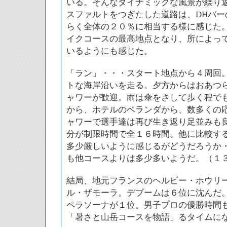
いる。そんなダイナミックな風景が繰り
スファルトをつぎたした道路は、DHバー
らく全体の２０％に相当する様に感じた
イクコースの最高地点となり、所によっ
いるようにも感じた。
「ラン」・・・スタート地点から４周回
トな海岸沿いを走る。夕方からはおあつ
ャワーが歓迎。雨は傘をさして歩く程で
から、ホテルのベランダから、数多くの
ャワーで選手達は再び生き返り足並みも
分が制限時間で全１６時間。他に比較す
多少厳しいように感じるがどうだろうか
も他コースよりは多少多いようだ。（１
結局、地元フランスのヘルビー・ホウリ
ル・ザモーラ。デブームは６位に沈んだ
ペラソーナが１位。男子プロの優勝時間
「暑さと山岳コースを物語」るタイムに