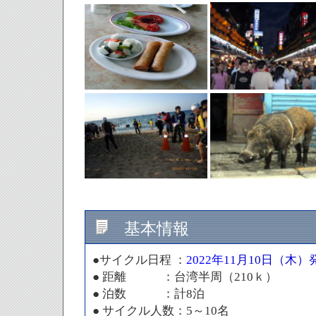
基本情報
●サイクル日程 ：
2022年
11月10日（木）
● 距離 ：台湾半周（210ｋ）
● 泊数 ：計8泊
● サイクル人数：5～10名