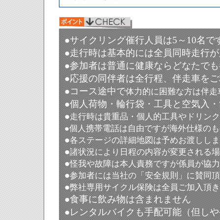
●サイクリング催行人員は5～10名で
●
走行時は基本的には全員同時走行が
●
参加者は普通に健康ならどなたでも
●
応援の同伴者は全行程、伴走車をご
●コース途中で
体力的に困難な方は伴走
●
個人荷物・輪行袋・
工具と空気入・
●
走行時は貴重品・個人的工具やドリンク
●個人携帯電話は自由ですが海外仕様の
●
各ステージの詳細地図は予めお渡ししま
●
諸状況により日程の内容が変更される場
●
怪我や故障は本人責務ですが係員が協力
●
参加者には当社の「安全規則」に賛同頂
●
弊社専用サイクル保険は全員ご加入頂き
●
食事に飲み物は含まれません
●レンタルバイクも手配可能（但し