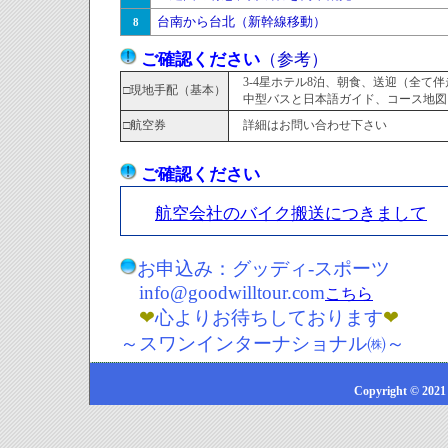
台南から台北（新幹線移動）
8
ご確認ください
（参考）
3-4星ホテル8泊、朝食、送迎（全て
□現地手配（基本）
中型バスと日本語ガイド、コース地図
□航空券
詳細はお問い合わせ下さい
ご確認ください
航空会社のバイク搬送につきまして
お申込み：グッディ-スポーツ
info@goodwilltour.com
こちら
❤
心よりお待ちしております
❤
～スワンインターナショナル㈱～
Copyright © 2021 