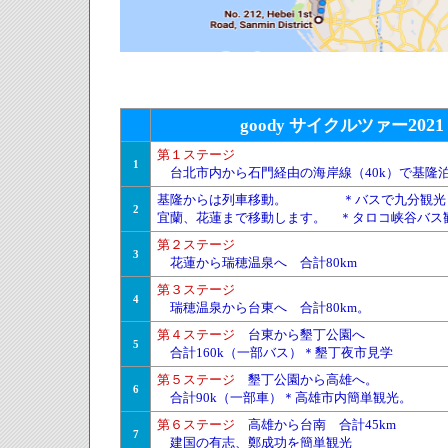
goody
サイクルツァー
2021
第１ステージ
1
台北市内から石門経由の海岸線（40k）で基隆
基隆からは列車移動。 ＊バスで九分観光
2
宜蘭、花蓮まで移動します。 ＊タロコ峡谷バス
第２ステージ
3
花蓮から瑞穂温泉へ 合計80km
第３ステージ
4
瑞穂温泉から台東へ 合計80km。
第４ステージ
台東から墾丁公園へ
5
合計160k（一部バス）＊墾丁夜市見学
第５ステージ
墾丁公園から高雄へ。
6
合計90k（一部車）＊高雄市内簡単観光。
第６ステージ
高雄から台南 合計45km
7
建国の有志、鄭成功を簡単観光