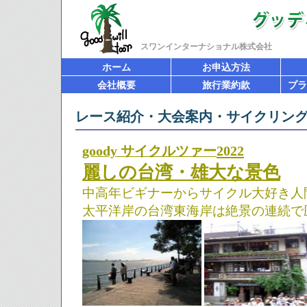
スワンインターナショナル株式会社
ホーム
お申込方法
会社概要
旅行業約款
プラ
レース紹介・大会案内・サイクリン
goody
サイクルツァー
2022
麗しの台湾・雄大な景色
中高年ビギナーからサイクル大好き人
太平洋岸の台湾東海岸は絶景の連続で