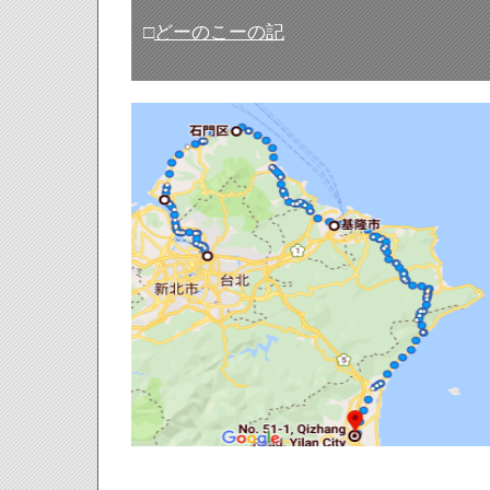
□
どーのこーの記