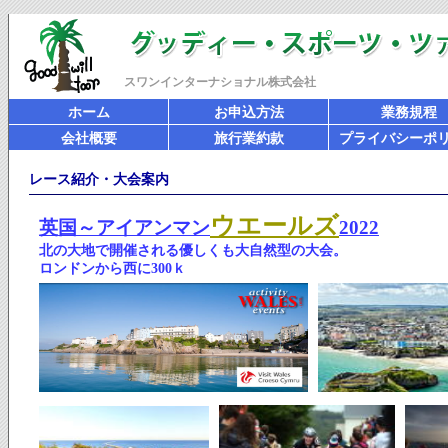
スワンインターナショナル株式会社
ホーム
お申込方法
業務規程
会社概要
旅行業約款
プライバシーポ
レース紹介・大会案内
ウエールズ
英国～アイアンマン
2022
北の大地で開催される優しくも大自然型の大会。
ロンドンから西に300ｋ