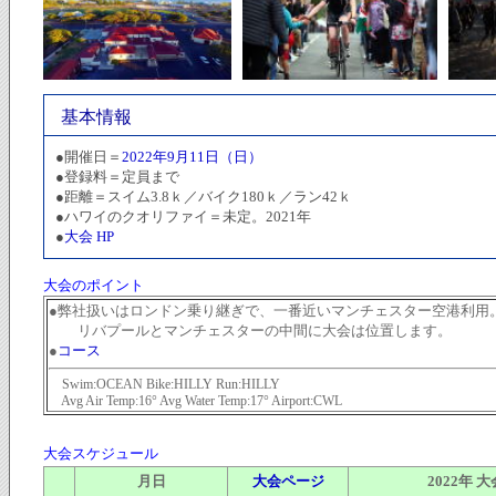
基本情報
●開催日＝
2022年9月11日（日）
●登録料＝定員まで
●距離＝スイム3.8ｋ／バイク180ｋ／ラン42ｋ
●ハワイのクオリファイ＝未定。2021年
●
大会 HP
大会のポイント
●弊社扱いはロンドン乗り継ぎで、一番近いマンチェスター空港利用
リバプールとマンチェスターの中間に大会は位置します。
●
コース
Swim:OCEAN Bike:HILLY Run:HILLY
Avg Air Temp:16° Avg Water Temp:17° Airport:CWL
大会スケジュール
月日
大会ページ
2022年 