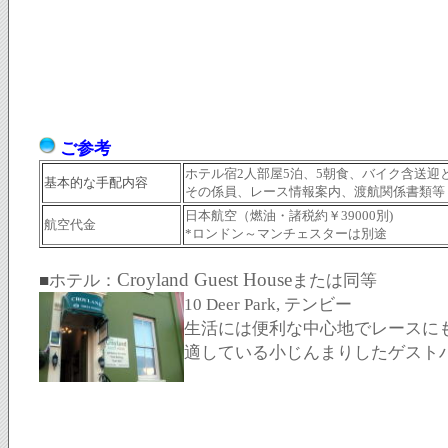
ご参考
ホテル宿2人部屋5泊、5朝食、バイク含送迎
基本的な手配内容
その係員、レース情報案内、渡航関係書類等
日本航空
（
燃油・諸税約￥39000別
)
航空代金
*ロンドン～マンチェスターは別途
Croyland Guest House
■
ホテル：
または同等
10 Deer Park, テンビー
生活には便利な中心地でレースに
適している小じんまりしたゲスト