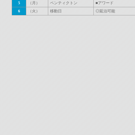
5
（月）
ペンティクトン
■アワード
6
（火）
移動日
◎延泊可能