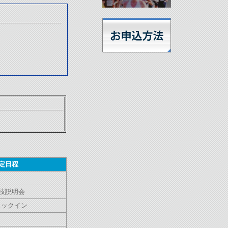
定日程
技説明会
ェックイン
ト