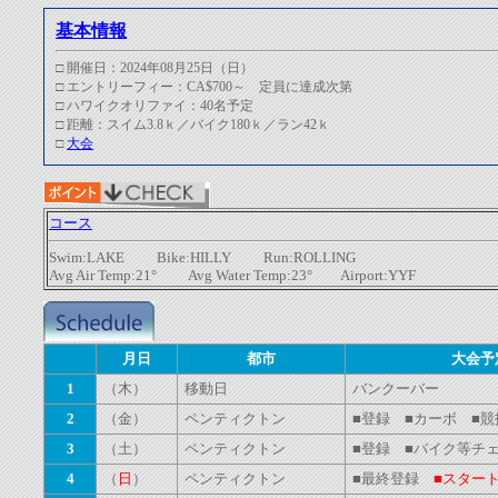
基本情報
□ 開催日：2024年08月25日（日）
□ エントリーフィー：
CA
$700～
定員に達成次第
□ ハワイクオリファイ：40名予定
□ 距離：スイム3.8ｋ／バイク180ｋ／ラン42ｋ
□
大会
コース
Swim:LAKE Bike:HILLY Run:ROLLING
Avg Air Temp:21° Avg Water Temp:23° Airport:YYF
月日
都市
大会予
1
（木）
移動日
バンクーバー
2
（金）
ペンティクトン
■登録
■カーボ ■競
3
（土）
ペンティクトン
■登録 ■バイク等チ
4
（
日
）
ペンティクトン
■最終登録
■スター