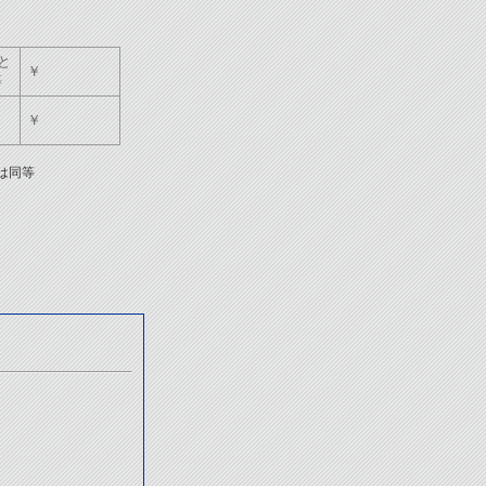
と
￥
等
￥
は同等