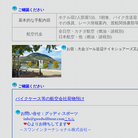
ご確認ください
ホテル宿2人部屋5泊、5朝食、バイク含送迎
基本的な手配内容
その係員、レース情報案内、渡航関係書類
全日空・カナダ航空
（
燃油・諸税別
)
航空代金
日本航空
・他
（燃油・諸税別)
お宿：大会ゴール近辺テイキショアーズ又
ご確認ください
バイクケース等の航空会社荷物預け
お問い合せ：グッディ-スポーツ
info@goodwilltour.com
こちら
❤
心よりお待ちしてます
❤
～スワンインターナショナル株式会社～