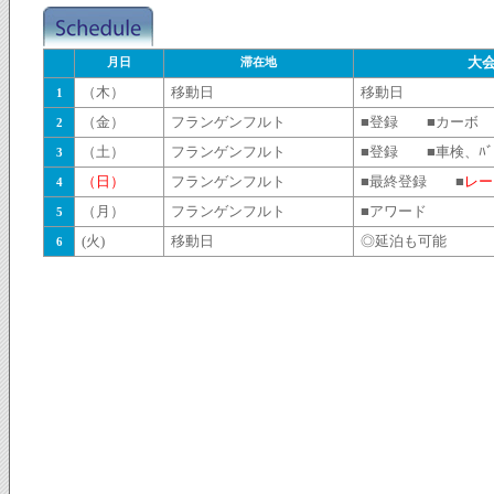
月日
滞在地
大
（木）
移動日
移動日
1
（金）
フランゲンフルト
■登録 ■カーボ
2
（土）
フランゲンフルト
■登録 ■車検、ﾊﾞ
3
（日）
フランゲンフルト
■最終登録 ■
レー
4
（月）
フランゲンフルト
■アワード
5
(火)
移動日
◎延泊も可能
6