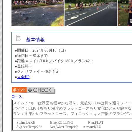
基本情報
●開催日＝2024年06月16（日）
●締切日＝満席まで
●距離＝スイム3.8ｋ／バイク180ｋ／ラン42ｋ
●登録料＝
●クオリファイ＝40名予定
●
大会HP
コース
スイム：3キロは湖面も穏やかな湖を、最後の800mは川を遡りフィ
バイク：山あり谷あり湖岸のフラットコースあり変化にとんだ飽きな
ラン：湖岸沿いフラットコース。フィニッシュは大声援のフランゲン
Swim:LAKE Bike:ROLLING Run:FLAT
Avg Air Temp:23° Avg Water Temp:19° Airport:KLU