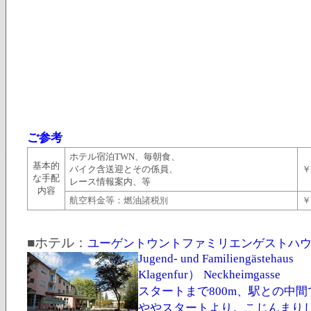
ご参考
ホテル宿泊TWN、毎朝食、
基本的
バイク含送迎とその係員、
￥
な手配
レース情報案内、等
内容
航空料金等：燃油諸税
￥
別
■
ホテル：
ユーゲントウントファミリエンゲストハ
Jugend- und Familiengästehaus
Klagenfur）
Neckheimgasse
スタートまで800m、駅との中間
ややスタートより。こじんまり