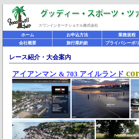
スワンインターナショナル株式会社
ホーム
お申込方法
業務規程
会社概要
旅行業約款
プライバシーポ
レース紹介・大会案内
co
アイアンマン & 703 アイルランド