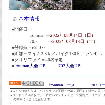
基本情報
●開催日＝
ironman ⇒
2022年08月14日（日）
70.3 ⇒
2022年08月13日（土）
●登録費＝e550～
●距離＝スイム3.8ｋ／バイク180ｋ／ラン42ｋ
●クオリファイ＝40名
予定
●
ironman大会 HP
703大会HP
ironmanコース
703コ
●スイムは静かな湖、バイクランは平原・牧草を周回する紳士の国イ
●ロンドン乗り継ぎで、一番近いマンチェスター空港利用。リバプー
の中間に大会は位置します。