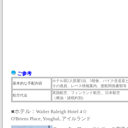
ご参考
ホテル宿2人部屋5泊、5朝食、バイク含送迎
基本的な手配内容
その係員、レース情報案内、渡航関係書類等
英国航空、フィンランド航空,
、日本航空
航空代金
（燃油・諸税約別
)
■
ホテル：
Walter Raleigh Hotel 4☆
O'Briens Place, Youghal, アイルランド