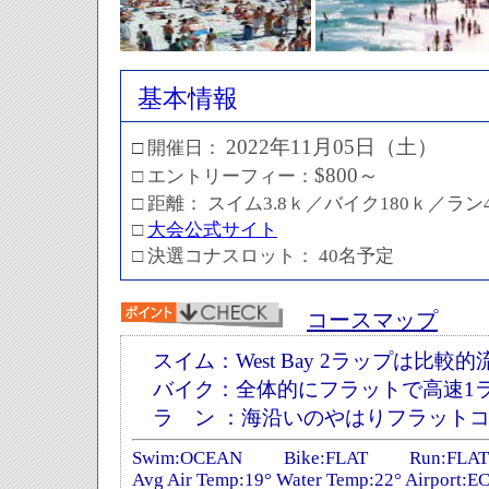
基本情報
2022
年
11
月
05
日（土）
□
開催日：
$800～
□ エントリーフィー：
□ 距離： スイム3.8ｋ／バイク180ｋ／ラン
□
大会公式サイト
□ 決選コナスロット： 40名予定
コースマップ
スイム：
West Bay 2ラップは比較
バイク
：
全体的にフラットで高速1
ラ ン
：海沿いのやはりフラット
Swim:OCEAN Bike:FLAT Run:FLAT
Avg Air Temp:19° Water Temp:22° Airport:E