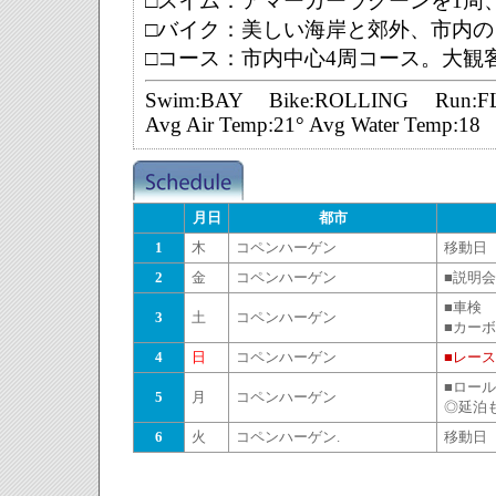
□スイム：
アマーガーラグーンを
1
周
□バイク：美しい海岸と郊外、市内の
□コース：
市内中心
4
周コース。大観
Swim:BAY Bike:ROLLING Run:F
Avg Air Temp:21° Avg Water Temp:18
月日
都市
1
木
コペンハーゲン
移動日
2
金
コペンハーゲン
■説明会
■車検
3
土
コペンハーゲン
■カーボ
4
日
コペンハーゲン
■レース
■ロー
5
月
コペンハーゲン
◎延泊
6
火
コペンハーゲン.
移動日