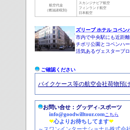
スカンジナビア航空
航空代金
フィンランド航空
（
燃油諸税別
)
日本航空
ズリープ ホテル コペン
市内で中央駅にも近距離
チボリ公園
と
コペンハー
活気あるヴェスターブロ
ご確認ください
バイクケース等の航空会社荷物預
お問い合せ：グッディ-スポーツ
info@goodwilltour.com
こちら
❤
心よりお待ちしてます
❤
～スワンインターナショナル株式会