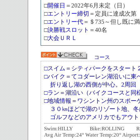
□開催日
＝
2022
年
6
月
未定（日）
□エントリー締切
＝
定員に達成次第
□エントリー代
＝
＄735～但し既に
□決勝戦スロット
＝
40名
□
大会ＵＲＬ
コース
□スイム
＝
シティパークをスタート
□バイク
＝
てコダーレン湖沿いに東
折り返し湖の西側が中心。2周回
□ラン
＝
湖沿い（バイクコースと同
□地域情報
＝
ワシントン州のスポー
３０㎞ほどで湖のリゾート地、冬
ゴルフなどのアメリカでもアウト
Swim:HILLY Bike:ROLLING Ru
Avg Air Temp:24° Water Temp:20° Airpor