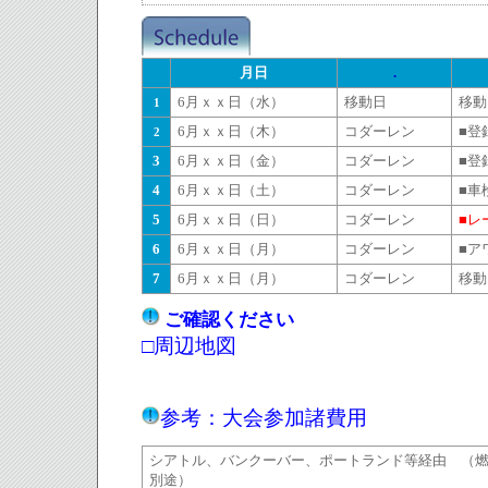
月日
.
6月ｘｘ日（水）
移動日
移動
1
6月ｘｘ日（木）
コダーレン
■登
2
3
6月ｘｘ日（金）
コダーレン
■登
4
6月ｘｘ日（土）
コダーレン
■車
5
6月ｘｘ日（日）
コダーレン
■レ
6
6月ｘｘ日（月）
コダーレン
■ア
7
6月ｘｘ日（月）
コダーレン
移
ご確認ください
□
周辺地図
参考：大会参加諸費用
シアトル、バンクーバー、ポートランド等経由
（
別途）