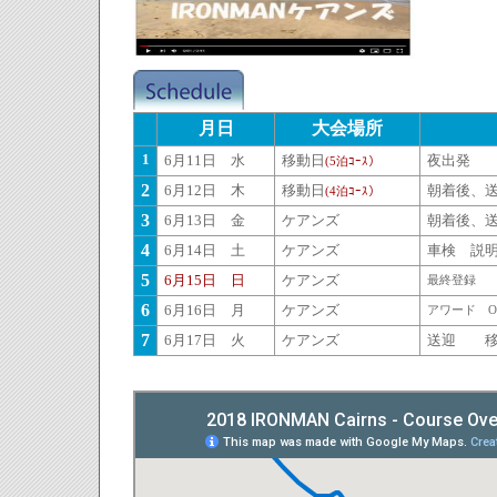
月日
大会場所
1
6月11日 水
移動日
夜出発
(5泊ｺｰｽ）
2
6月12日 木
移動日
朝着後、
(4泊ｺｰｽ）
3
6月13日 金
ケアンズ
朝着後、
4
6月14日 土
ケアンズ
車検 説
5
6月15日 日
ケアンズ
最終登録 
6
6月16日 月
ケアンズ
アワード 
7
6月17日 火
ケアンズ
送迎 移