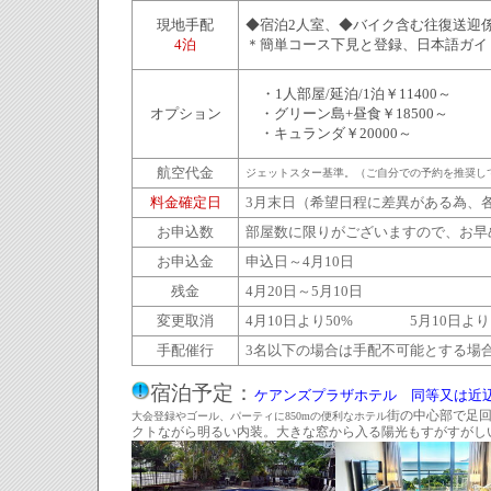
現地手配
◆宿泊2人室、◆バイク含む往復送迎
4泊
＊簡単コース下見と登録、日本語ガイ
・1人部屋/延泊/1泊￥11400～
オプション
・グリーン島+昼食￥18500～
・キュランダ￥20000～
航空代金
ジェットスター基準。（ご自分での予約を推奨し
料金確定日
3月末日（希望日程に差異がある為、
お申込数
部屋数に限りがございますので、お早
お申込金
申込日～4月10日
残金
4月20日～5月10日
変更取消
4月10日より50% 5月10日より1
手配催行
3名以下の場合は手配不可能とする場
宿泊予定：
ケアンズプラザホテル 同等又は近
街の中心部で足
大会登録やゴール、パーティに850mの便利なホテル
クトながら明るい内装。大きな窓から入る陽光もすがすがし