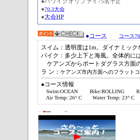
●ハワイクオリファイ75名
予定
●
70.3大会
●
大会HP
●
コース
コース70
スイム：透明度は1m。ダイナミック
バイク：多少上下と海風。全体的に
ケアンズからポートダグラス方面
ラ ン：
ケアンズ市内方面へのフラットコ
●コース情報
Swim:OCEAN Bike:ROLLING Ru
Air Temp: 26° C Water Temp: 23° C