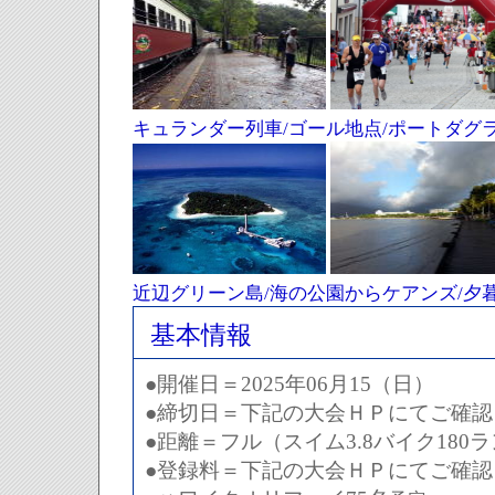
キュランダー列車/ゴール地点/ポートダグ
近辺グリーン島/海の公園からケアンズ/夕
基本情報
●開催日＝2025年06月15（日）
●締切日＝下記の大会ＨＰにてご確認
●距離＝フル（スイム3.8バイク180ラ
●登録料＝下記の大会ＨＰにてご確認