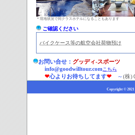
＊現地状況で同クラスホテルになることもあります
ご確認ください
バイクケース等の航空会社荷物預け
お問い合せ：
グッディ-スポーツ
info@goodwilltour.com
こちら
❤
心よりお待ちしてます
❤
～
(株
Copyright © 2021 