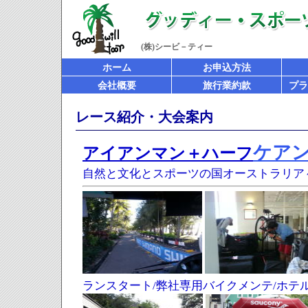
(株)シービ－ティー
ホーム
お申込方法
会社概要
旅行業約款
プラ
レース紹介・大会案内
ケア
アイアンマン＋ハーフ
自然と文化とスポーツの国オーストラリア
ランスタート/弊社専用バイクメンテ/ホテ