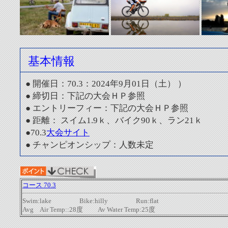
基本情報
● 開催日：70.3：2024年9月01日（土） ）
● 締切日：下記の大会ＨＰ参照
● エントリーフィー：下記の大会ＨＰ参照
● 距離： スイム1.9ｋ、バイク90ｋ、ラン21ｋ
●70.3
大会サイト
● チャンピオンシップ：人数未定
コース 70.3
Swim:lake Bike:hilly Run:flat
Avg Air Temp::28度 Av Water Temp:25度