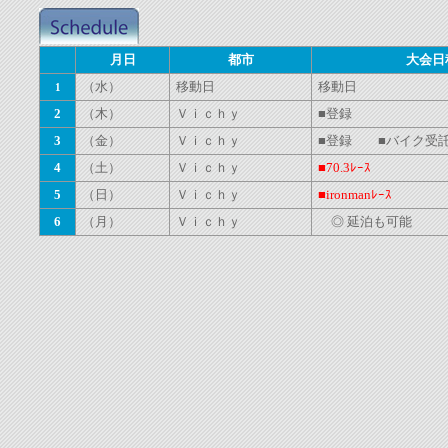
月日
都市
大会日
（水）
移動日
移動日
1
2
（木）
Ｖｉｃｈｙ
■登録
3
（金）
Ｖｉｃｈｙ
■登録 ■バイク受
4
（土）
Ｖｉｃｈｙ
■70.3ﾚｰｽ
5
（日）
Ｖｉｃｈｙ
■ironmanﾚｰｽ
6
（月）
Ｖｉｃｈｙ
◎ 延泊も可能