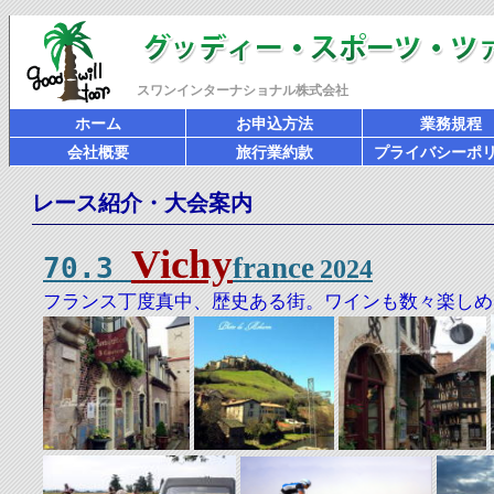
スワンインターナショナル株式会社
ホーム
お申込方法
業務規程
会社概要
旅行業約款
プライバシーポ
レース紹介・大会案内
Vichy
70.3
france
2024
フランス丁度真中、歴史ある街。ワインも数々楽しめ