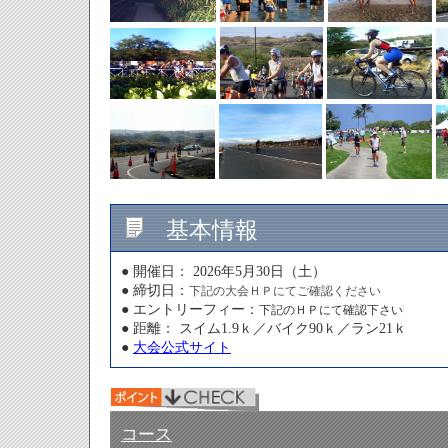
基本情報
● 開催日： 2026年5月30日（土）
● 締切日：
下記の大会ＨＰにてご確認ください
● エントリーフィー：
下記のＨＰにて確認下さい
● 距離： スイム1.9ｋ／バイク90ｋ／ラン21ｋ
●
大会公式サイト
コース