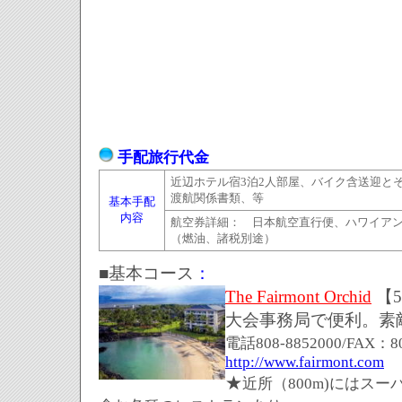
手配旅行代金
近辺ホテル宿3泊2人部屋、バイク含送迎と
渡航関係書類、等
基本手配
内容
航空券詳細： 日本航空直行便、ハワイア
（燃油、諸税別途）
■基本コース
：
The Fairmont Orchid
【
大会事務局で便利。素
電話808-8852000/FAX：80
http://www.fairmont.com
★
近所（800m)にはスー