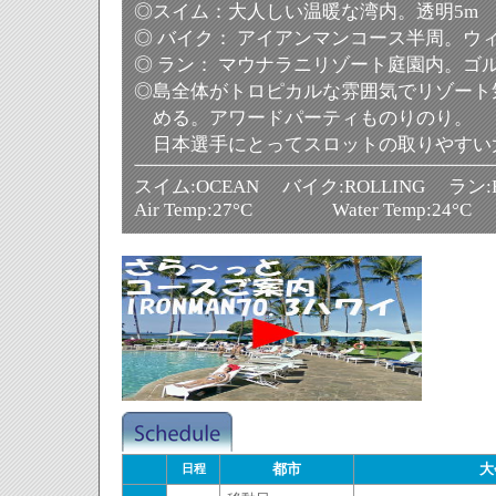
◎スイム：大人しい温暖な湾内。透明5m
◎ バイク： アイアンマンコース半周。ウ
◎ ラン： マウナラニリゾート庭園内。ゴ
◎島全体がトロピカルな雰囲気でリゾート
める。アワードパーティものりのり。
日本選手にとってスロットの取りやすい
スイム:OCEAN バイク:ROLLING ラン:R
Air Temp:27°C Water Temp:24°C
都市
大
日程