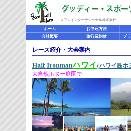
スワンインターナショナル株式会社
ホーム
お申込方法
会社概要
旅行業約款
プラ
レース紹介・大会案内
ハワイ
Half Iron
man
(ハワイ島ホヌ
大自然ホヌー庭園で