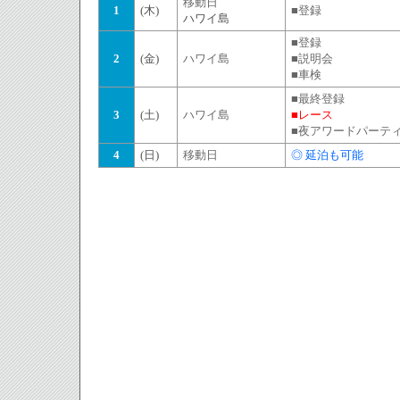
移動日
1
(木)
■登録
ハワイ島
■登録
2
(金)
ハワイ島
■説明会
■車検
■最終登録
3
(土)
ハワイ島
■レース
■夜アワードパーテ
4
(日)
移動日
◎ 延泊も可能