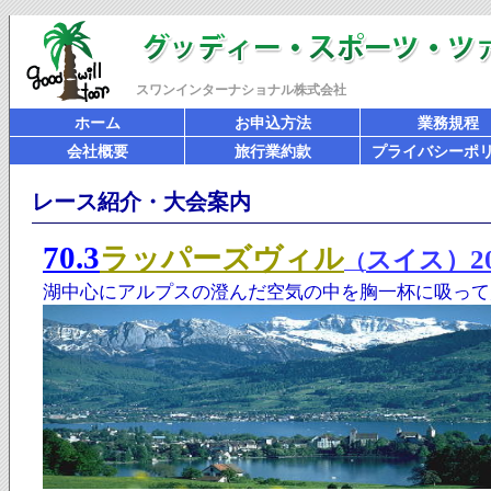
スワンインターナショナル株式会社
ホーム
お申込方法
業務規程
会社概要
旅行業約款
プライバシーポ
レース紹介・大会案内
70.3
ラッパーズヴィル
スイス）
（
湖中心にアルプスの澄んだ空気の中を胸一杯に吸って