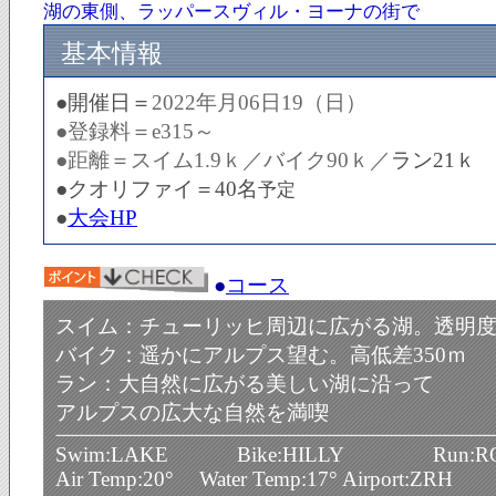
湖の東側、ラッパースヴィル・ヨーナの街で
基本情報
●開催日＝
2022年月06日19（日）
●登録料＝e315～
●距離＝スイム1.9ｋ／バイク90ｋ／
ラン21ｋ
●クオリファイ＝40名
予定
●
大会HP
●
コース
スイム：チューリッヒ周辺に広がる湖。透明度
バイク：遥かにアルプス望む。高低差350ｍ
ラン：大自然に広がる美しい湖に沿って
アルプスの広大な自然を満喫
Swim:LAKE Bike:HILLY Run:RO
Air Temp:20° Water Temp:17° Airport:ZRH