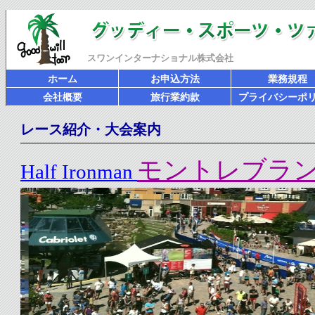
スワンインターナショナル株式会社
ホーム
お申込方法
業務規程
会社概要
旅行業約款
プライバシーポ
レース紹介・大会案内
モントレブラ
Half Ironman