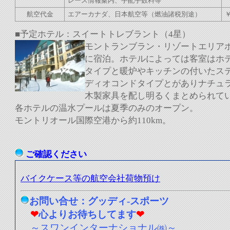
レース情報案内、手配手数料等
航空代金
エアーカナダ、日本航空等（燃油諸税別途）
■予定ホテル：スイートトレブラント（4星）
モントランブラン・リゾートエリア
に宿泊。ホテルによっては客室はホ
タイプと暖炉やキッチンの付いたス
ディオコンドタイプとがありナチュ
木製家具を配し明るくまとめられて
各ホテルの温水プールは夏季のみのオープン。
モントリオール国際空港から約110km。
ご確認ください
バイクケース等の航空会社荷物預け
お問い合せ：グッディ-スポーツ
❤
心よりお待ちしてます
❤
～スワンインターナショナル㈱～