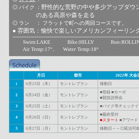
野性的な荒野の中や多少アップダウ
◎ バイク ：
のある高原や森を走る
◎ ラン ： フラットで町への周回コースです。
● 雰囲気：愉快で楽しいアメリカンフィーリン
Swim:LAKE Bike:HILLY Run:ROLLI
Air Temp:17°、 Water Temp:18°
月日
都市
2022年 大
6月23日（木）
モントレブラン
移動日
1
■登録 ■カーボ
2
6月24日（金）
モントレブラン
■競技説明会
3
6月25日（土）
モントレブラン
■バイク等チェックイ
■最終受付
4
6月26日（日）
モントレブラン
■スタート
■アワード
5
6月27日（月）
モントレブラン
移動日～～◎延泊可