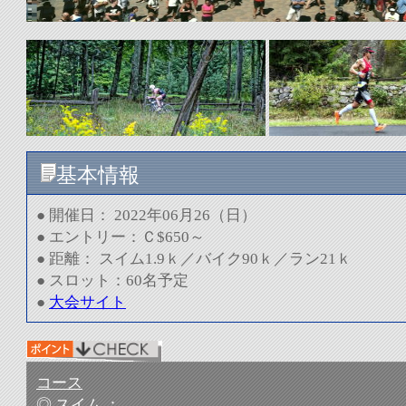
基本情報
●
開催日：
2022年06月26（日）
●
エントリー：Ｃ$650～
●
距離： スイ
ム1.9ｋ／バイク90ｋ／ラン21ｋ
● スロット：60名
予定
●
大会サイト
コース
◎
スイム
：