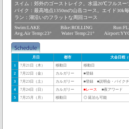
スイム：郊外のゴーストレイク。水温20℃フルスー
バイク：最高地点1350mの山岳コース。エイド30k
ラン：湖沿いのフラットな周回コース
Swim:LAKE Bike:ROLLING Run:FL
Avg.Air Temp:23° Water Temp:21° Airport:YY
月日
都市
大会日程
（
7月21日（木）
移動日
移動日
1
2
7月22日（金）
カルガリー
■登録
3
7月23日（土）
カルガリー
■登録 ■説明会・バイク
4
7月24日（日）
カルガリー
■レース
■夜アワード
5
7月25月（月）
移動日
◎ 延泊も可能