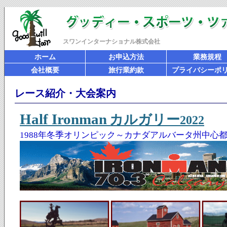
スワンインターナショナル株式会社
ホーム
お申込方法
業務規程
会社概要
旅行業約款
プライバシーポ
レース紹介・大会案内
Half Ironman
カルガリー
2022
1988年冬季オリンピック～カナダアルバータ州中心