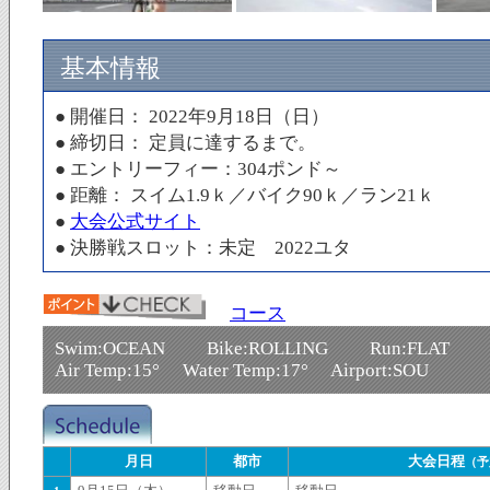
基本情報
● 開催日： 2022年9月18日（日）
● 締切日： 定員に達するまで。
● エントリーフィー：304ポンド～
● 距離： スイム1.9ｋ／バイク90ｋ／ラン21ｋ
●
大会公式サイト
● 決勝戦スロット：未定 2022ユタ
コース
Swim:OCEAN Bike:ROLLING Run:FLAT
Air Temp:15° Water Temp:17° Airport:SOU
月日
都市
大会日程
（予