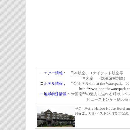
□
エアー情報
：
日本航空、ユナイテッド航空等
￥未定 （燃油諸税別途）
□
ホテル情報
：
予定ホテル
/Inn at the Waterpark
、又
http://www.innatthewaterpark.c
□
地域特殊情報
：
米国南部の魅力に溢れる町ガルベ
ヒューストンから約
55
㎞
Harbor House Hotel a
予定ホテル
：
Pier 21, ガルベストン, TX 7755