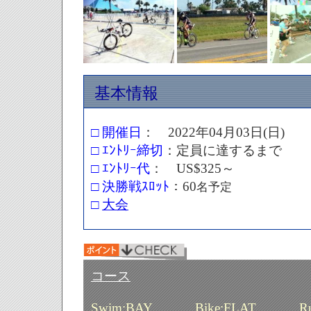
基本情報
□ 開催日
：
2022
年
04
月
03
日
(
日
)
□
ｴﾝﾄﾘｰ締切
：定員に達するまで
□
ｴﾝﾄﾘｰ代
： US$325～
□
決勝戦ｽﾛｯﾄ
：
60
名予定
□
大会
コース
Swim:BAY Bike:FLAT Run