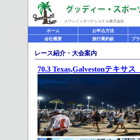
スワンインターナショナル株式会社
ホーム
お申込方法
会社概要
旅行業約款
プラ
レース紹介・大会案内
70.3 Texas,Galveston
テキサス