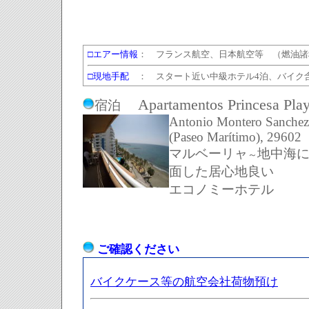
エアー情報
：
フランス航空、日本航空等
（燃油諸
□
□
現地手配
： スタート近い中級ホテル4泊、バイク
Apartamentos Princesa Pl
宿泊
Antonio Montero Sanchez
(Paseo Marítimo), 29602
マルベーリャ
地中海
～
面した居心地良い
エコノミーホテル
ご確認ください
バイクケース等の航空会社荷物預け