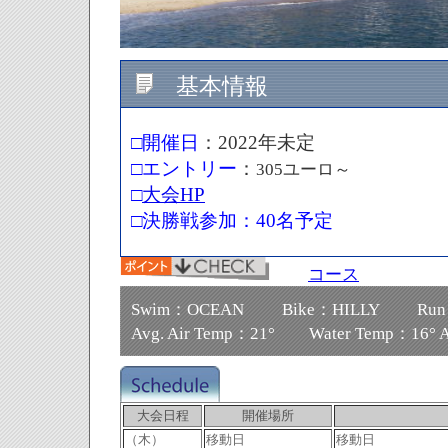
基本情報
□
開催日
：
2022年未定
□
エントリー
：
305ユーロ～
□
大会HP
□
決勝戦参加：40名予定
コース
Swim：OCEAN Bike：HILLY Run
Avg. Air Temp：21° Water Temp：16° A
大会日程
開催場所
（木）
移動日
移動日