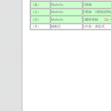
（金）
Marbella
□登録
（土）
Marbella
□登録 □競技説明
（日）
Marbella
□最終登録
□レ
（月）
移動日
□午前：表彰式