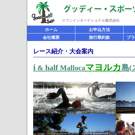
スワンインターナショナル株式会社
ホーム
お申込方法
会社概要
旅行業約款
プラ
レース紹介・大会案内
i
マヨルカ
half
島
&
Malloca
(