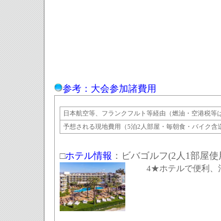
参考：大会参加諸費用
日本航空等、フランクフルト等経由（燃油・空港税等は
予想される現地費用（5泊2人部屋・毎朝食・バイク含
□
ホテル情報
：ビバゴルフ
(
2人1部屋使
4★ホテルで便利、