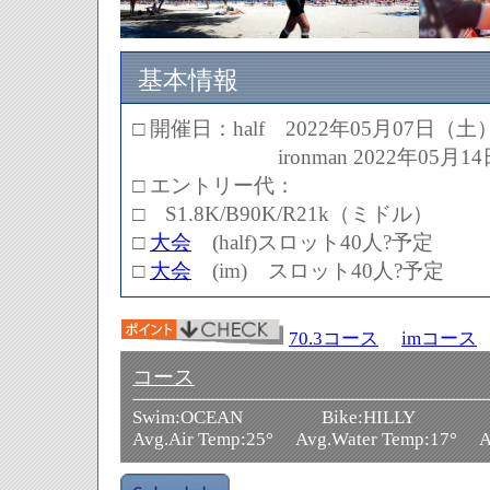
基本情報
□
開催日
：
half 2022年05月07日（土
ironman 2022年05月14
□
エントリー代：
□
S1.8K/B90K/R21k（ミドル）
□
大会
(half)スロット40人?予定
□
大会
(im) スロット40人?予定
70.3コース
imコース
コース
Swim:OCEAN Bike:HILLY R
Avg.Air Temp:25° Avg.Water Temp:17° Ai