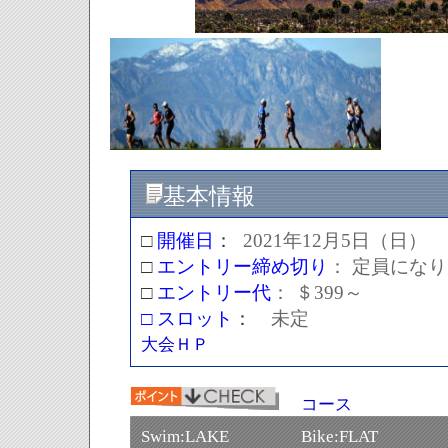
基本情報
□
開催日
：
2021
年
12
月5日（日）
□
エントリー締め切り
：
定員になり
□
エントリー代
：
＄
399～
□ スロット
：
未定
大会ＨＰ
コース
Swim:LAKE Bike:FLAT Ru