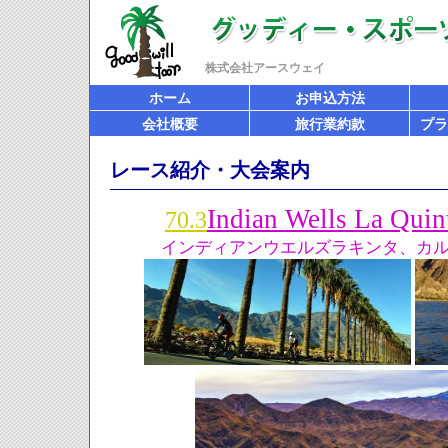
株式会社アースウェイ
ホーム
お申込方法
会社概要
旅行業約款
プラ
レース紹介・大会案内
Indian Wells La Quin
70.3
インディアンウエルズラキンタ、カ