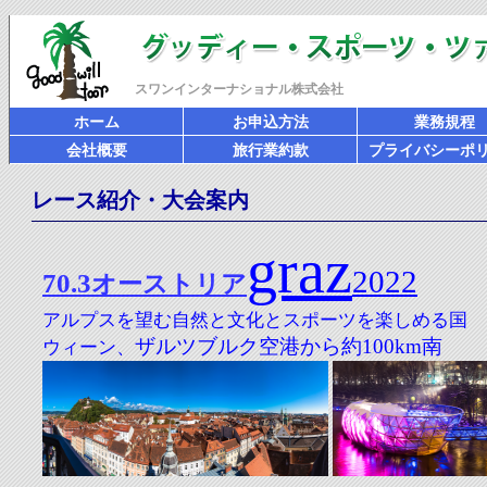
スワンインターナショナル株式会社
ホーム
お申込方法
業務規程
会社概要
旅行業約款
プライバシーポ
レース紹介・大会案内
graz
2022
70.3
オーストリア
アルプスを望む
自然と文化とスポーツを楽しめる国
ザルツブルク空港から約100km南
ウィーン、