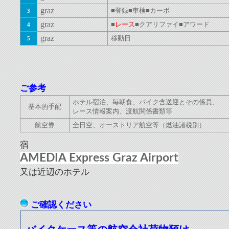
graz
■登録■車検■カーボ
3
graz
■
レース
■クアリファイ■アワード
4
graz
移動日
5
ご参考
ホテル宿泊、毎朝食、バイク含送迎とその係員、
基本的手配
レース情報案内、渡航関係書類等
航空券
全日空、
オーストリア航空等
（燃油諸税別）
宿
AMEDIA Express Graz Airport
又は近辺のホテル
ご確認ください