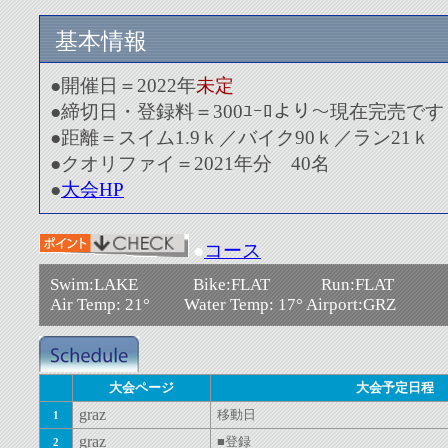
基本情報
●開催日＝2022年
未定
●締切日・登録料＝300ﾕｰﾛより～現在完売です
●距離＝スイム1.9ｋ／バイク90ｋ／ラン21ｋ
●クオリファイ＝2021年分 40名
●
大会HP
●
コース
Swim:LAKE Bike:FLAT Run:FLAT
Air Temp: 21° Water Temp: 17° Airport:GRZ
大会ページ
大会予定日程
graz
移動日
1
graz
■登録
2