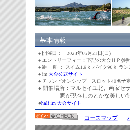
基本情報
● 開催日： 2023年05月21日(日)
● エントリーフィー：下記の大会ＨＰ参
● 距 離 ： スイム1.9ｋ バイク90ｋ ラン
● im
大会公式サイト
● チャンピオンシップ・スロット40名予
● 開催場所：マルセイユ北。画家セ
家が現存しのどかな美しい
●
half im 大会サイト
コースマップ