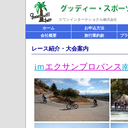
スワンインターナショナル
株式会社
ホーム
お申込方法
会社概要
旅行業約款
プラ
レース紹介・大会案内
iｍ
エクサンブロバンス
南