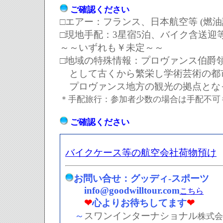
ご確認ください
□エアー
：
フランス、日本航空等 (燃
□現地手配：3星宿5泊、バイク含送迎
～～いずれも￥未定～～
□地域の特殊情報
：
プロヴァンス伯爵
として古くから繁栄し学術芸術の都
プロヴァンス地方の観光の拠点とな
＊手配旅行：参加者少数の場合は手配不可
ご確認ください
バイクケース等の航空会社荷物預け
お問い合せ：グッディ-スポーツ
info@goodwilltour.com
こちら
❤
心よりお待ちしてます
❤
～
スワンインターナショナル
株式会