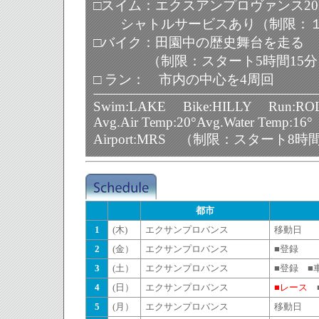
□
スイム
：
エクスアンプロヴァンス
2
シャトルサービスあり（制限：
□
バイク
：
田園中の歴史舞台を走る
（制限：スタート
5
時間
15
分
□ ラン
：
市内の中心を
4
周回
Swim:LAKE Bike:HILLY Run:RO
Avg.Air Temp:20°Avg.Water Temp:16°
Airport:MRS （制限：スタート
8
時
都市
1
(木)
エクサンプロバンス
移動日
2
(金）
エクサンプロバンス
■登録
3
(土）
エクサンプロバンス
■登録 ■
4
(日）
エクサンプロバンス
■レース
■
5
(月）
エクサンプロバンス
移動日