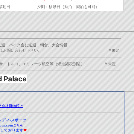
移動日
夕刻：移動日（延泊、減泊も可能）
送迎、バイク含む送迎、朝食、大会情報
他詳細はお問い合わせ下さい。 ￥
未定
ンサ、トルコ、エミレーツ航空等（燃油諸税別途） ￥未定
 Palace
空会社荷物預け
ッディ-スポーツ
ur.com
こちら
しております
❤