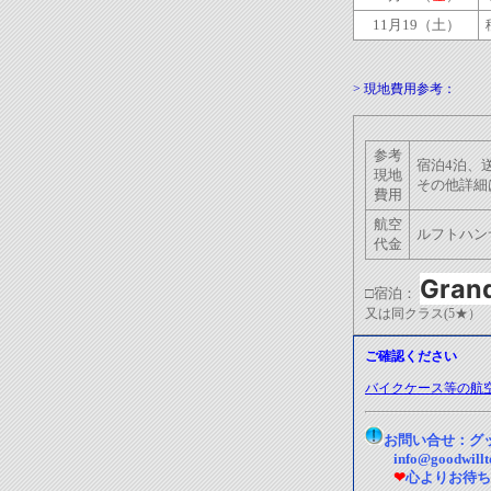
11月19（土）
>
現地費用参考：
参考
宿泊4泊、
現地
その
費用
航空
ルフトハ
代金
Grand
□
宿泊：
又は同クラス(5★）
ご確認ください
バイクケース等の航
お問い合せ：グ
info@goodwillto
❤
心よりお待ち