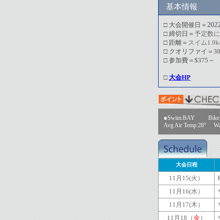
基本情報
20
□ 大会開催日＝
□ 締切日＝
予定数
□ 距離＝
スイム1.9
□ クオリファイ＝3
□ 参加費＝$375～
□
大会HP
●
Swim:BAY Bike
Avg Air Temp:28° Wa
大会日程
11月15(火）
11月16(水）
11月17(木）
11月18（
金
）