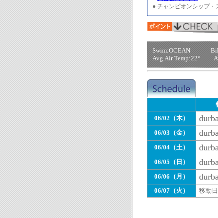
● チャンピオンシップ・
Swim:OCEAN Bik
Avg.Air Temp:22° 
durb
06/02（木）
durb
06/03（金）
durb
06/04（土）
durb
06/05（日）
durb
06/06（月）
06/07（火）
移動日