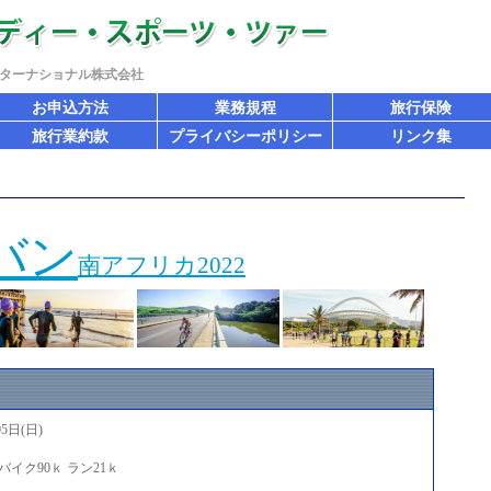
ターナショナル株式会社
お申込方法
業務規程
旅行保険
旅行業約款
プライバシーポリシー
リンク集
バン
南アフリカ2022
5日(日)
 バイク90ｋ ラン21ｋ