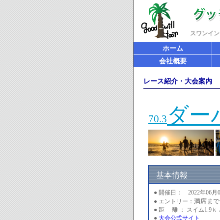
スワンイン
ホーム
会社概要
レース紹介・大会案内
ダー
70.3
基本情報
● 開催日： 2022年06月0
満席まで
● エントリー：
● 距 離 ： スイム1.9ｋ
●
大会公式サイト