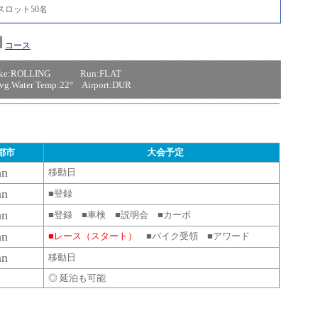
スロット50名
コース
e:ROLLING Run:FLAT
Avg.Water Temp:22° Airport:DUR
都市
大会予定
an
移動日
an
■登録
an
■登録 ■車検
■説明会 ■カーボ
an
■レース（スタート）
■バイク受領 ■アワード
an
移動日
◎ 延泊も可能