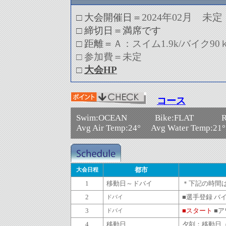
2024年02月 未定
□ 大会開催日＝
□ 締切日＝満席です
□ 距離＝
Ａ：スイム1.9k/バイク90
□ 参加費＝未定
□
大会HP
コース
Swim:OCEAN Bike:FLAT Ru
Avg Air Temp:24° Avg Water Temp:21
都市
大会日程
1
移動日～ドバイ
＊下記の時間
2
■選手登録 バ
ドバイ
3
■スタート
■ア
ドバイ
4
移動日
夕刻：移動日