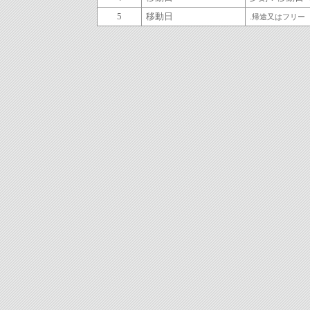
5
移動日
.
帰途又はフリー