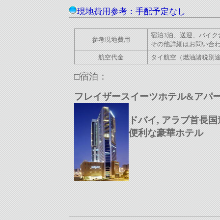
現地費用参考：手配予定なし
宿泊3泊、送迎、バイク
参考現地費用
その他詳細はお問い
航空代金
タイ航空（燃
□
宿泊：
フレイザースイーツホテル&アパ
ドバイ, アラブ首長国
便利な豪華ホテル