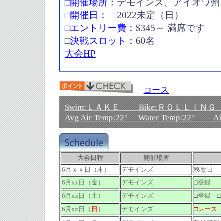
□開催場所：
デモインズ、アイオワ州
□開催日：
2022未定（日）
□エントリー費：
$345～ 満席です
□
決戦スロット：
60名
大会HP
コース
Swim:ＬＡＫＥ Bike:ＲＯＬＬＩＮＧ
Avg Air Temp:22° Water Temp:22° Ai
大会日程
開催場所
6月ｘｘ日（木）
デモインズ
移動日
6月xx日（金）
デモインズ
□登録
6月xx日（土）
デモインズ
□登録 
6月xx日（
日
）
デモインズ
□レース