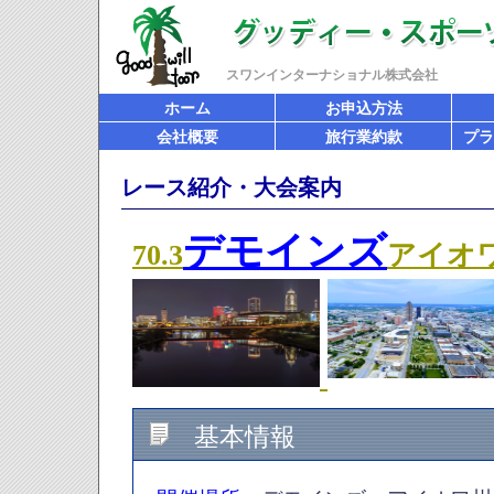
スワンインターナショナル株式会社
ホーム
お申込方法
会社概要
旅行業約款
プラ
レース紹介・大会案内
デモインズ
70.3
アイオ
基本情報