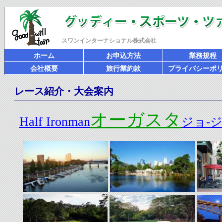
スワンインターナショナル株式会社
ホーム
お申込方法
業務規程
会社概要
旅行業約款
プライバシーポ
レース紹介・大会案内
オーガスタ
Half Ironman
ジョ-