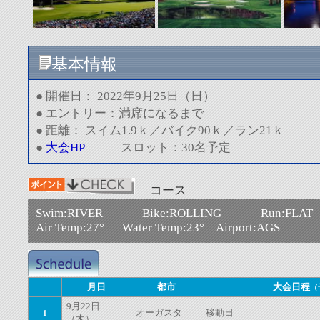
基本情報
●
開催日：
2022年9月25日（日）
●
エントリー：満席になるまで
●
距離： スイ
ム1.9ｋ／バイク90ｋ／ラン21ｋ
●
大会HP
スロット：30名予定
コース
Swim:RIVER Bike:ROLLING Run:FLAT
Air Temp:27° Water Temp:23° Airport:AGS
月日
都市
大会日程
（
9月22日
オーガスタ
移動日
1
（木）