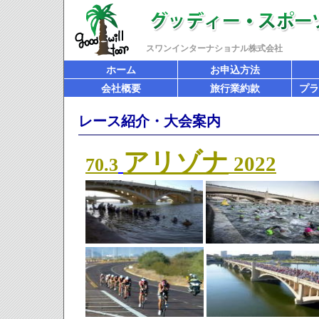
スワンインターナショナル株式会社
ホーム
お申込方法
会社概要
旅行業約款
プラ
レース紹介・大会案内
アリゾナ
2022
70.3