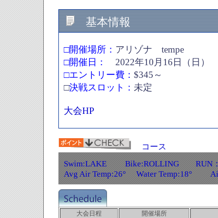
基本情報
□開催場所：
アリゾナ tempe
□開催日：
2022年10月16日（日）
□エントリー費：
$345～
□
決戦スロット：
未定
大会HP
コース
Swim:LAKE Bike:ROLLING RUN：
Avg Air Temp:26° Water Temp:18° Ai
大会日程
開催場所