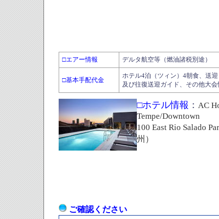
□エアー情報
デルタ航空等（燃油諸税別途）
ホテル4泊（ツィン）4朝食、送
□基本手配代金
及び往復送迎ガイド、その他大会
□ホテル情報
：
AC Ho
Tempe/Downtown
100 East Rio Sala
州）
ご確認ください