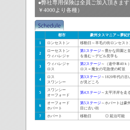
●
弊社専用保険は全員ご加入頂きます
￥4000より各種）
都市
豪州タスマニア～夢紀
1
ロンセストン
移動日～羊毛の街ロンセスト
ローセストン
第1ステージ
～豊かな田園と
2
ウィハレジャ
を進む～デビル見学も
ウィハレジャ
第2ステージ
～
（途中車40ｋ
3
ロス
ロス＝魔女の宅急便の町並
ロス
第3ステージ
～1820年代の古
4
スワンシー
が見どころ
スワンシー
5
第4ステージ
～太平洋岸を走
オーフォード
オーフォード
第5ステージ
～ホバートは豪州
6
ホバート
目に古い街
7
ホバート
移動日
◎ 延泊可能