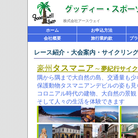
株式会社アースウェイ
ホーム
お申込方法
会社概要
旅行業約款
プラ
レース紹介・大会案内・サイクリン
タスマニア
豪州
～
夢紀行サイクリ
隅から隅まで大自然の島、交通量も少
保護動物タスマニアンデビルの姿も見
コロニアル時代の建物、大自然の景観
そして人々の生活を体験できます