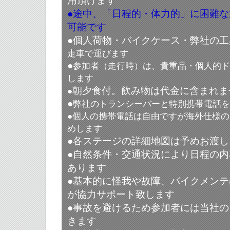
用頂けます
●途中、
「日程的・体力的」に困難な
可能です
●
個人荷物・バイクケース・
弊社の工
走車で運びます
●
参加者（走行時）は、貴重品・個人的ド
します
朝夕食付。飲み物は代金に含まれま
●
●
弊社のトランシーバーと特別携帯電話を
●個人の携帯電話は自由ですが海外仕様
めします
●
各ステージの詳細地図は予めお渡し
●
自然条件・交通状況により日程の内
あります
●
基本的に怪我や故障、バイクメンテ
が協力サポート致します
●
事故を避けるため参加者には当社の
きます