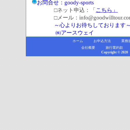
お問合せ：goody-sports
□ネット申込：「
こちら」
□メール：info@goodwilltour.co
～心よりお待ちしております
㈱アースウェイ
ホーム
お申込方法
業務
会社概要
旅行業約款
Copyright © 2020 