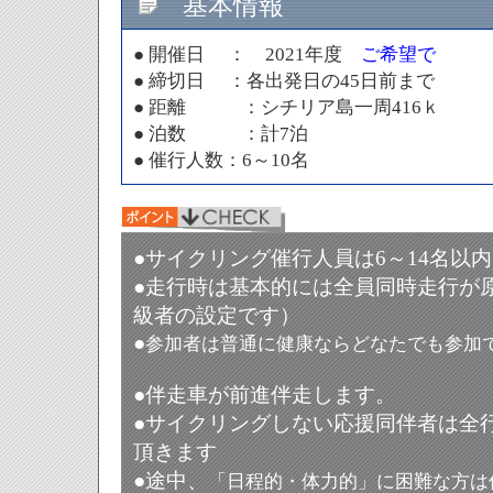
基本情報
● 開催日 ： 2021年度
ご希望で
● 締切日 ：各出発日の45日前まで
● 距離 ：シチリア島一周416ｋ
● 泊数 ：計7泊
● 催行人数：6～10名
●
サイクリング催行人員は6～14名以
●
走行時は基本的には全員同時走行が
級者の設定です）
●
参加者は普通に健康ならどなたでも参加
●
伴走車が前進伴走します。
●
サイクリングしない応援同伴者は全
頂きます
●途中、
「日程的・体力的」に困難な方は