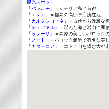
観光スポット
「
パレルモ」
＝シチリア島ノ首都
「
エンナ」
＝標高の高い県庁所在地
「
カルタジローネ」
＝古代から優雅な
「
チェファル」
＝澄んだ海と岩山に囲
「ラグーサ」
＝高原の美しいバロック
「
ノート」
＝バロック装飾で有名な美
「
カターニア」
＝エトナ山を望む大都