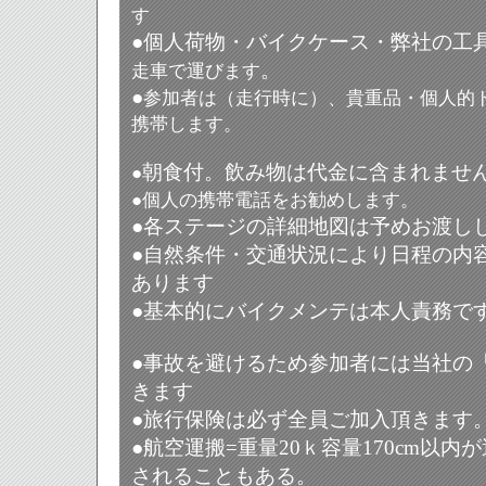
す
●
個人荷物・バイクケース・
弊社の工
。
走車で運びます
●
参加者は（走行時に）、貴重品・個人的
携帯します。
朝食付。飲み物は代金に含まれませ
●
●個人の携帯電話をお勧めします。
●
各ステージの詳細地図は予めお渡し
●
自然条件・交通状況により日程の内
あります
●
基本的にバイクメンテは本人責務で
●
事故を避けるため参加者には当社の
きます
●
旅行保険は必ず全員ご加入頂きます
●
航空運搬=重量20ｋ容量170cm以
されることもある。