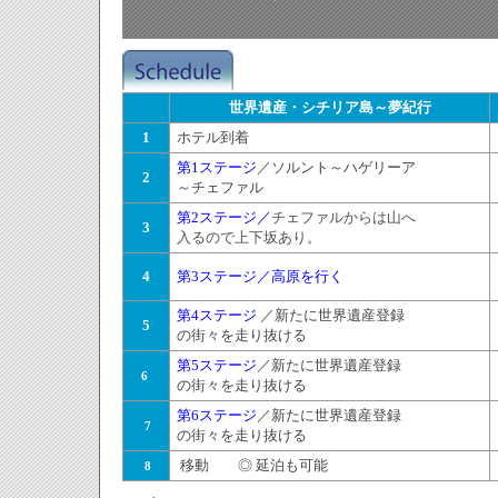
世界遺産・シチリア島～夢紀行
1
ホテル到着
第1ステージ
／ソルント～ハゲリーア
2
～チェファル
第2ステージ
／
チェファルからは山へ
3
入るので上下坂あり。
4
第3ステージ／高原を行く
第4ステージ
／新たに世界遺産登録
5
の街々を走り抜ける
第5ステージ
／新たに世界遺産登録
6
の街々を走り抜ける
第6ステージ
／新たに世界遺産登録
7
の街々を走り抜ける
移動 ◎ 延泊も可能
8