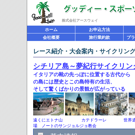
株式会社アースウェイ
ホーム
お申込方法
会社概要
旅行業約款
プラ
レース紹介・大会案内・サイクリン
シチリア島～夢紀行サイクリング
イタリアの靴の先っぽに位置する古代から
の島には歴史とこの島特有の生活、
そして驚くばかりの景観が広がっている
遠くにエトナ山
カテドラーレ 世界遺
場 ノートのサンジョルジョ教会